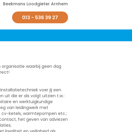
Beekmans Loodgieter Arnhem
013 - 536 39 27
n organisatie waarbij geen dag
rect!
nstallatietechniek voer jij een
it die er als volgt uitzien t.w.:
nitaire en werktuigkundige
leg van leidingwerk met
n cv-ketels, warmtepompen etc.;
contact, het geven van adviezen
aties;
t kwaliteit en veiligheid als