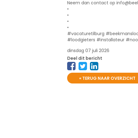
Neem dan contact op info@beekm
•
•
•
•
#vacaturetilburg #beekmansloo
#loodgieters #installateur #no
dinsdag 07 juli 2026
Deel dit bericht
« TERUG NAAR OVERZICHT