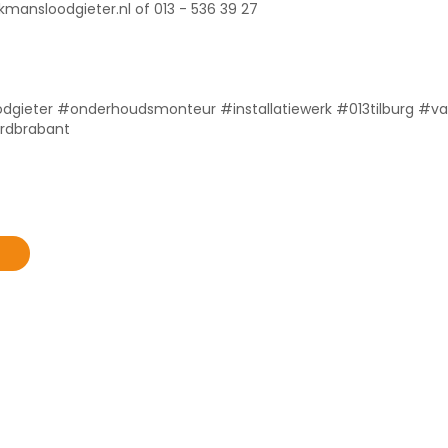
ansloodgieter.nl of 013 - 536 39 27
dgieter #onderhoudsmonteur #installatiewerk #013tilburg #v
ordbrabant