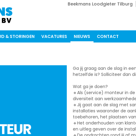
Beekmans Loodgieter Tilburg
D & STORINGEN
VACATURES
NIEUWS
CONTACT
Ga jij graag aan de slag in ee
hetzelfde is? Solliciteer dan di
Wat ga je doen?
🔹Als (service) monteur in de i
diversiteit aan werkzaamheden u
🔹Jij gaat aan de slag met sa
installaties waaronder de aan
toebehoren, het plaatsen va
🔹Het onderhouden van klant
en uitleg geven over de install
🔹De opdrachten rond jij af me