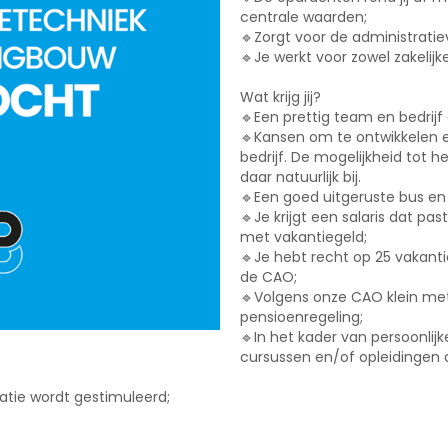
centrale waarden;
🔹Zorgt voor de administratie
🔹Je werkt voor zowel zakelijke
Wat krijg jij?
🔹Een prettig team en bedrijf
🔹Kansen om te ontwikkelen e
bedrijf. De mogelijkheid tot 
daar natuurlijk bij.
🔹Een goed uitgeruste bus en
🔹Je krijgt een salaris dat pa
met vakantiegeld;
🔹Je hebt recht op 25 vakan
de CAO;
🔹Volgens onze CAO klein met
pensioenregeling;
🔹In het kader van persoonlij
cursussen en/of opleidingen
atie wordt gestimuleerd;
?