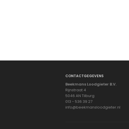
CONTACTGEGEVENS
Beekmans Loodgieter B.V.
Rijnstraat 4
5046 AN Tilburg
013 - 536 39 27
info@beekmansloodgieter.nl