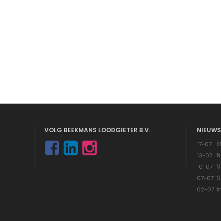
VOLG BEEKMANS LOODGIETER B.V.
NIEUWS
G
17-07
N
13-07
V
10-07
S
07-07
I
02-07