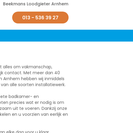
Beekmans Loodgieter Arnhem
013 - 536 39 27
it alles om vakmanschap,
ijk contact. Met meer dan 40
g en Arnhem hebben wij inmiddels
n alle soorten installatiewerk.
plete badkamer- en
weten precies wat er nodig is om
rzaam uit te voeren. Dankzij onze
elen en u voorzien van eerlijk en
 elke dag voor u klaar.