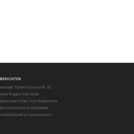
BERICHTEN
esloten Tijdens Bouwvak: 18 ..
ieuw Project Van Start
erbouwen? Kies Voor Beekmans..
ervice Monteur Installatiete..
nstallatiewerk & Verduurzami..