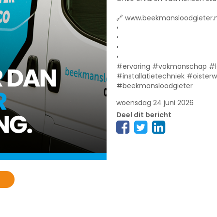
🔗 www.beekmansloodgieter.n
•
•
•
•
#ervaring #vakmanschap #l
#installatietechniek #oister
#beekmansloodgieter
woensdag 24 juni 2026
Deel dit bericht