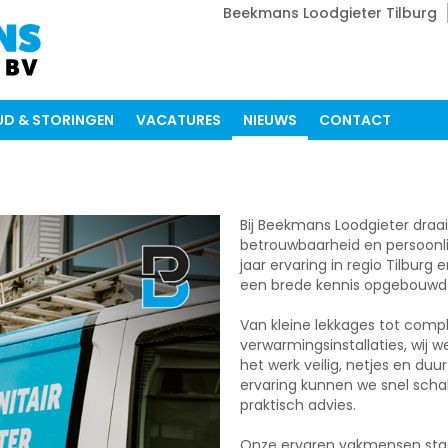
Beekmans Loodgieter Tilburg
D & STORINGEN
VACATURES
NIEUWS
CONTACT
Bij Beekmans Loodgieter draa
betrouwbaarheid en persoonl
jaar ervaring in regio Tilbur
een brede kennis opgebouwd va
Van kleine lekkages tot com
verwarmingsinstallaties, wij 
het werk veilig, netjes en duu
ervaring kunnen we snel schak
praktisch advies.
Onze ervaren vakmensen staan