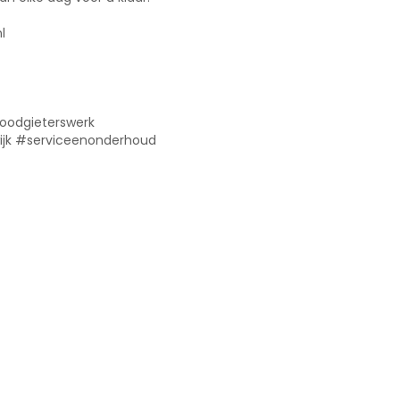
l
oodgieterswerk
wijk #serviceenonderhoud