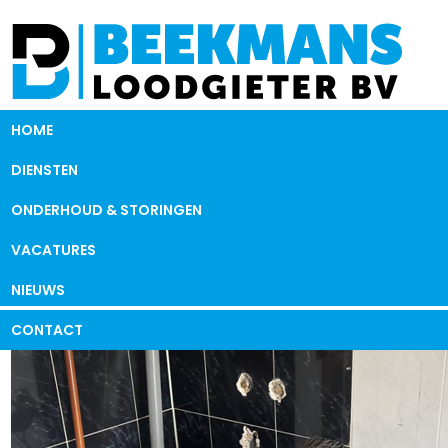
HOME
DIENSTEN
ONDERHOUD & STORINGEN
VACATURES
NIEUWS
CONTACT