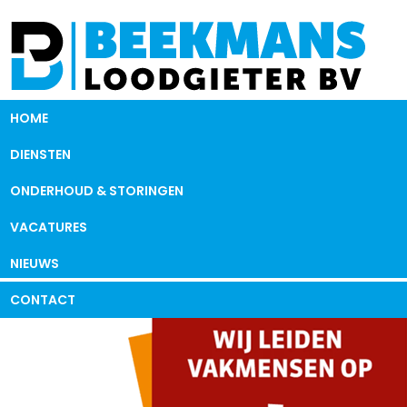
HOME
DIENSTEN
ONDERHOUD & STORINGEN
VACATURES
NIEUWS
CONTACT