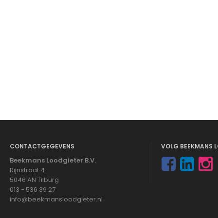
CONTACTGEGEVENS
VOLG BEEKMANS L
Beekmans Loodgieter B.V.
Rijnstraat 4
5046 AN Tilburg
013 - 536 39 27
info@beekmansloodgieter.nl