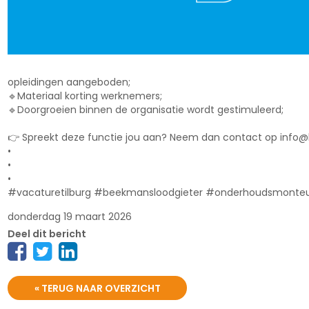
opleidingen aangeboden;
🔹Materiaal korting werknemers;
🔹Doorgroeien binnen de organisatie wordt gestimuleerd;
👉 Spreekt deze functie jou aan? Neem dan contact op info@b
•
•
•
#vacaturetilburg #beekmansloodgieter #onderhoudsmonteur
donderdag 19 maart 2026
Deel dit bericht
« TERUG NAAR OVERZICHT