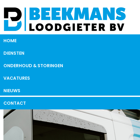
HOME
DIENSTEN
ONDERHOUD & STORINGEN
VACATURES
NIEUWS
CONTACT