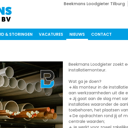
Beekmans Loodgieter Tilburg
D & STORINGEN
VACATURES
NIEUWS
CONTACT
Beekmans Loodgieter zoekt e
installatiemonteur.
Wat ga je doen?
🔹Als monteur in de installatie
aan werkzaamheden uit die er a
🔹Jij gaat aan de slag met sa
installaties waaronder de aan
toebehoren, het plaatsen va
🔹De opdrachten rond jij af me
centrale waarden;
🔹Je werkt voor zowel zakelijke