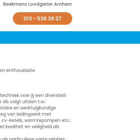
Beekmans Loodgieter Arnhem
013 - 536 39 27
en enthousiaste
techniek voer jij een diversiteit
ls volgt uitzien t.w.:
nitaire en werktuigkundige
leg van leidingwerk met
n cv-ketels, warmtepompen etc.;
t kwaliteit en veiligheid als
 als particuliere vaste relaties;