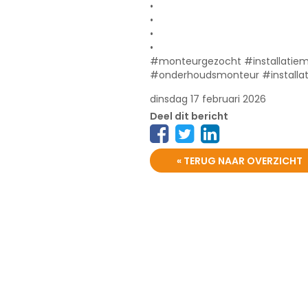
•
•
•
•
#monteurgezocht #installatiem
#onderhoudsmonteur #installati
dinsdag 17 februari 2026
Deel dit bericht
« TERUG NAAR OVERZICHT