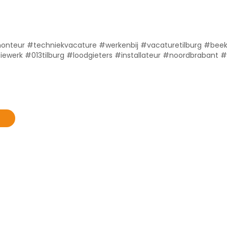
onteur #techniekvacature #werkenbij #vacaturetilburg #bee
ewerk #013tilburg #loodgieters #installateur #noordbrabant #