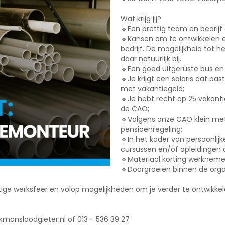
Wat krijg jij?
🔹Een prettig team en bedrijf
🔹Kansen om te ontwikkelen e
bedrijf. De mogelijkheid tot 
daar natuurlijk bij.
🔹Een goed uitgeruste bus en
🔹Je krijgt een salaris dat pa
met vakantiegeld;
🔹Je hebt recht op 25 vakan
de CAO;
🔹Volgens onze CAO klein met
pensioenregeling;
🔹In het kader van persoonlij
cursussen en/of opleidingen
🔹Materiaal korting werkneme
🔹Doorgroeien binnen de orga
ttige werksfeer en volop mogelijkheden om je verder te ontwikkel
?
ansloodgieter.nl of 013 - 536 39 27