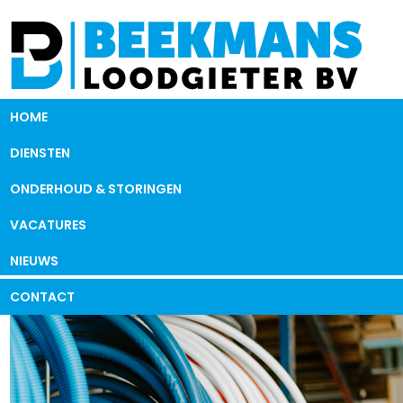
HOME
DIENSTEN
ONDERHOUD & STORINGEN
VACATURES
NIEUWS
CONTACT