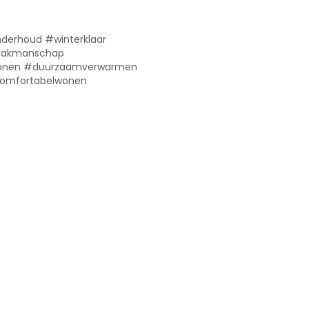
derhoud #winterklaar
#vakmanschap
wonen #duurzaamverwarmen
comfortabelwonen