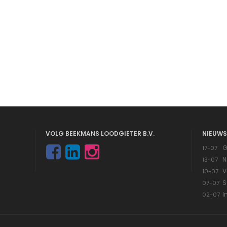
VOLG BEEKMANS LOODGIETER B.V.
NIEUWS
G
17-07
N
13-07
V
10-07
S
07-07
I
02-07