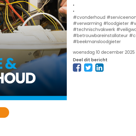
•
•
#cvonderhoud #serviceenon
#verwarming #loodgieter 
#technischvakwerk #veilig
#betrouwbareinstallateur #
#beekmansloodgieter
woensdag 10 december 2025
Deel dit bericht