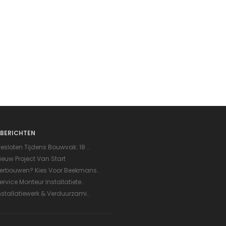
BERICHTEN
esloten Tijdens Bouwvak: 18 ..
ieuw Project Van Start
erbouwen? Kies Voor Beekmans..
ervice Monteur Installatiete..
nstallatiewerk & Verduurzami..