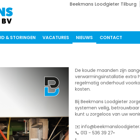
Beekmans Loodgieter Tilburg
D & STORINGEN
VACATURES
NIEUWS
CONTACT
De koude maanden zijn aange
verwarmingsinstallatie extra
regelmatig onderhoud voork
kosten.
Bij Beekmans Loodgieter zor
systemen veilig, betrouwbaar 
kunt u zorgeloos van uw wonin
✉️ info@beekmansloodgieter.
📞 013 - 536 39 27•
•