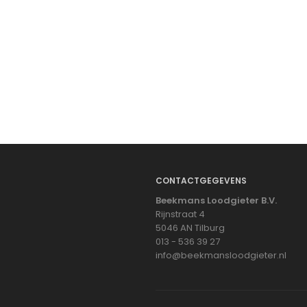
CONTACTGEGEVENS
Beekmans Loodgieter B.V.
Rijnstraat 4
5046 AN Tilburg
013 - 536 39 27
info@beekmansloodgieter.nl