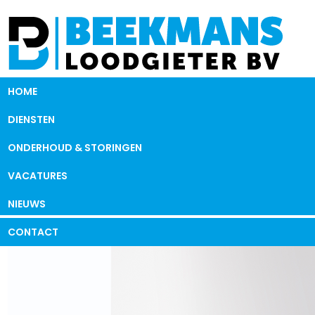
HOME
DIENSTEN
ONDERHOUD & STORINGEN
VACATURES
NIEUWS
CONTACT