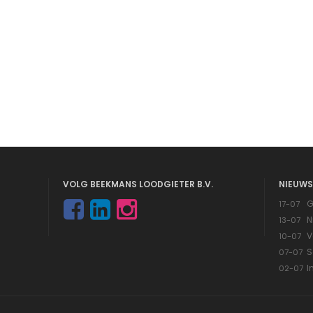
VOLG BEEKMANS LOODGIETER B.V.
NIEUWS
G
17-07
N
13-07
V
10-07
S
07-07
I
02-07