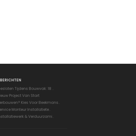
BERICHTEN
esloten Tijdens Bouwvak: 18 ..
ieuw Project Van Start
erbouwen? Kies Voor Beekmans..
ervice Monteur Installatiete..
nstallatiewerk & Verduurzami..