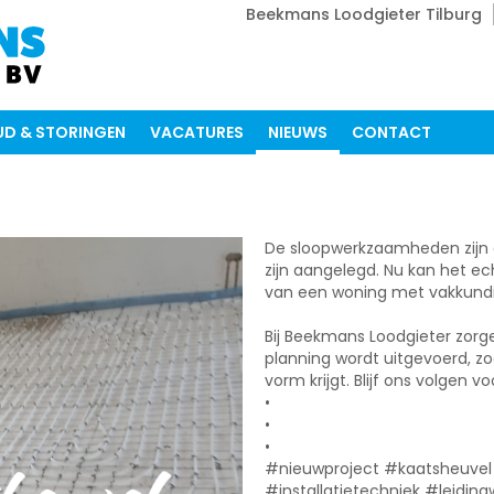
Beekmans Loodgieter Tilburg
D & STORINGEN
VACATURES
NIEUWS
CONTACT
De sloopwerkzaamheden zijn 
zijn aangelegd. Nu kan het e
van een woning met vakkundig 
Bij Beekmans Loodgieter zorge
planning wordt uitgevoerd, zo
vorm krijgt. Blijf ons volgen v
•
•
•
#nieuwproject #kaatsheuve
#installatietechniek #leidi