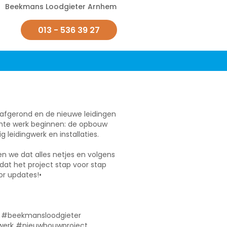
Beekmans Loodgieter Arnhem
013 - 536 39 27
afgerond en de nieuwe leidingen
chte werk beginnen: de opbouw
leidingwerk en installaties.
n we dat alles netjes en volgens
dat het project stap voor stap
oor updates!•
l #beekmansloodgieter
ngwerk #nieuwbouwproject