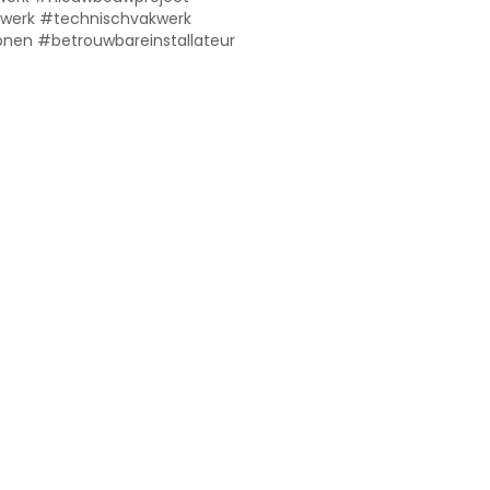
werk #technischvakwerk
n #betrouwbareinstallateur