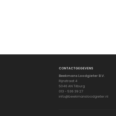
CONTACTGEGEVENS
Beekmans Loodgieter B.V.
Rijnstraat 4
5046 AN Tilburg
013 - 536 39 27
info@beekmansloodgieter.nl