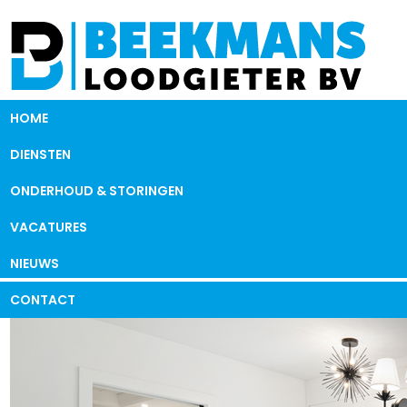
HOME
DIENSTEN
ONDERHOUD & STORINGEN
VACATURES
NIEUWS
CONTACT