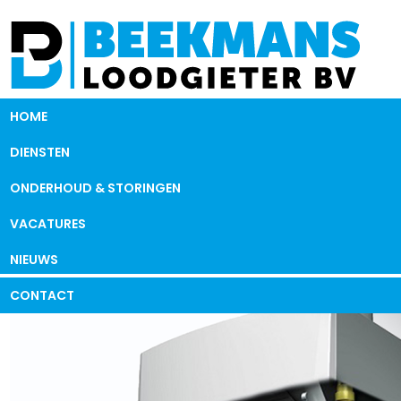
HOME
DIENSTEN
ONDERHOUD & STORINGEN
VACATURES
NIEUWS
CONTACT