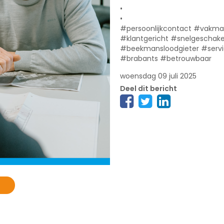
•
•
#persoonlijkcontact #vakman
#klantgericht #snelgeschake
#beekmansloodgieter #servic
#brabants #betrouwbaar
woensdag 09 juli 2025
Deel dit bericht