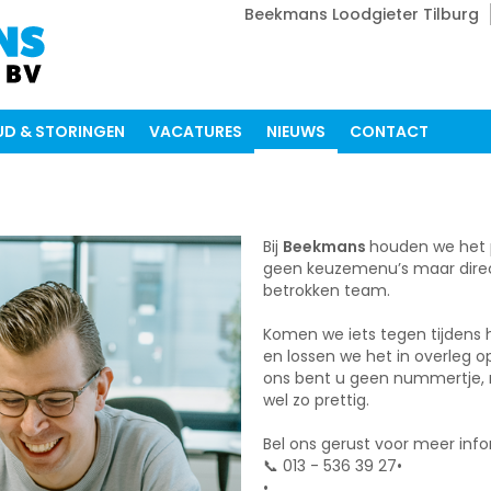
Beekmans Loodgieter Tilburg
D & STORINGEN
VACATURES
NIEUWS
CONTACT
Bij
Beekmans
houden we het p
geen keuzemenu’s maar direc
betrokken team.
Komen we iets tegen tijdens 
en lossen we het in overleg o
ons bent u geen nummertje, 
wel zo prettig.
Bel ons gerust voor meer inf
📞 013 - 536 39 27•
•