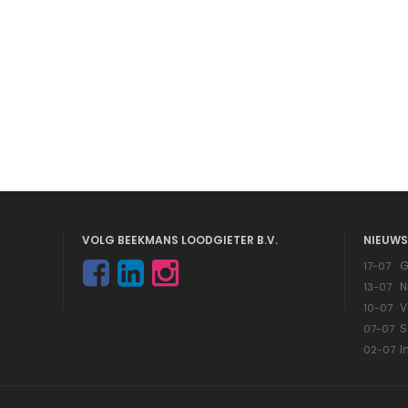
VOLG BEEKMANS LOODGIETER B.V.
NIEUWS
G
17-07
N
13-07
V
10-07
S
07-07
I
02-07