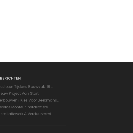
BERICHTEN
esloten Tijdens Bouwvak: 18 ..
ieuw Project Van Start
erbouwen? Kies Voor Beekmans..
ervice Monteur Installatiete..
nstallatiewerk & Verduurzami..