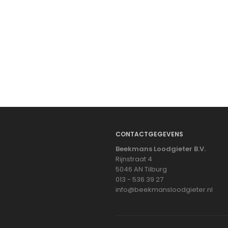
CONTACTGEGEVENS
Beekmans Loodgieter B.V.
Rijnstraat 4
5046 AN Tilburg
013 - 536 39 27
info@beekmansloodgieter.nl