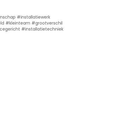
schap #installatiewerk
ld #kleinteam #grootverschil
egericht #installatietechniek