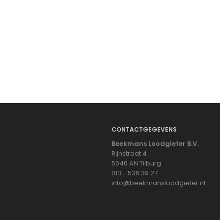
CONTACTGEGEVENS
Beekmans Loodgieter B.V.
Rijnstraat 4
5046 AN Tilburg
013 - 536 39 27
info@beekmansloodgieter.nl