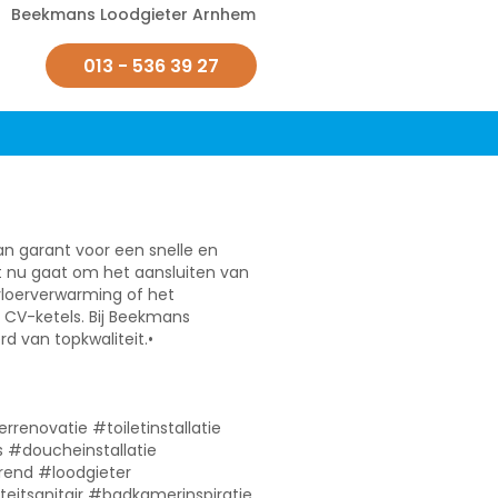
Beekmans Loodgieter Arnhem
013 - 536 39 27
an garant voor een snelle en
et nu gaat om het aansluiten van
vloerverwarming of het
e CV-ketels. Bij Beekmans
rd van topkwaliteit.•
rrenovatie #toiletinstallatie
 #doucheinstallatie
rend #loodgieter
eitsanitair #badkamerinspiratie