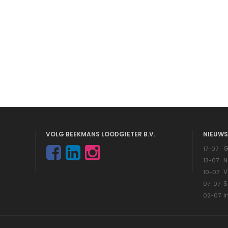
VOLG BEEKMANS LOODGIETER B.V.
NIEUWS
G
17-07
N
13-07
V
10-07
S
07-07
I
02-07