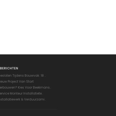
BERICHTEN
esloten Tijdens Bouwvak: 18 ..
ieuw Project Van Start
erbouwen? Kies Voor Beekmans..
ervice Monteur Installatiete..
nstallatiewerk & Verduurzami..