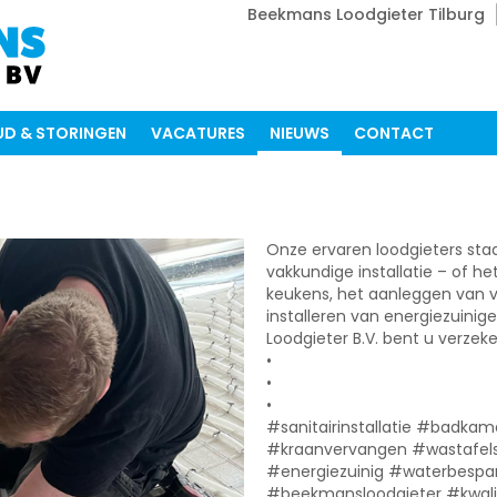
Beekmans Loodgieter Tilburg
D & STORINGEN
VACATURES
NIEUWS
CONTACT
Onze ervaren loodgieters sta
vakkundige installatie – of h
keukens, het aanleggen van 
installeren van energiezuinig
Loodgieter B.V. bent u verzeke
•
•
•
#sanitairinstallatie #badkame
#kraanvervangen #wastafels
#energiezuinig #waterbespa
#beekmansloodgieter #kwalit