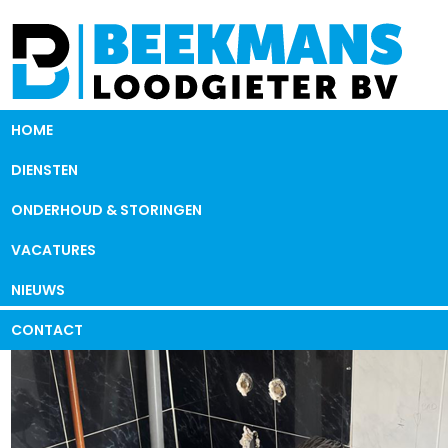
HOME
DIENSTEN
ONDERHOUD & STORINGEN
VACATURES
NIEUWS
CONTACT