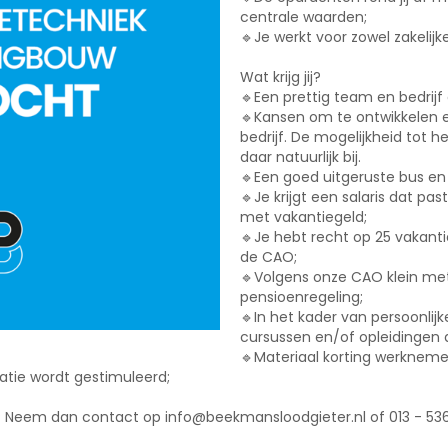
centrale waarden;
🔹Je werkt voor zowel zakelijke
Wat krijg jij?
🔹Een prettig team en bedrijf
🔹Kansen om te ontwikkelen e
bedrijf. De mogelijkheid tot 
daar natuurlijk bij.
🔹Een goed uitgeruste bus en
🔹Je krijgt een salaris dat pa
met vakantiegeld;
🔹Je hebt recht op 25 vakan
de CAO;
🔹Volgens onze CAO klein met
pensioenregeling;
🔹In het kader van persoonlij
cursussen en/of opleidingen
🔹Materiaal korting werkneme
atie wordt gestimuleerd;
? Neem dan contact op info@beekmansloodgieter.nl of 013 - 536