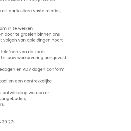
 als particuliere vaste relaties;
 om in te werken;
n door te groeien binnen ons
het volgen van opleidingen hoort
 telefoon van de zaak;
st bij jouw werkervaring aangevuld
tiedagen en ADV dagen conform
aal en een aantrekkelijke
ke ontwikkeling worden er
 aangeboden;
rs;
 39 27•