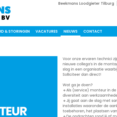
Beekmans Loodgieter Tilburg
D & STORINGEN
VACATURES
NIEUWS
CONTACT
Voor onze ervaren technici z
nieuwe collega’s in de montag
slag in een organisatie waarbi
Solliciteer dan direct!
Wat ga je doen?
🔹Als (service) monteur in de i
diversiteit aan werkzaamheden u
🔹Jij gaat aan de slag met sa
installaties waaronder de aan
toebehoren, het plaatsen va
🔹De opdrachten rond jij af me