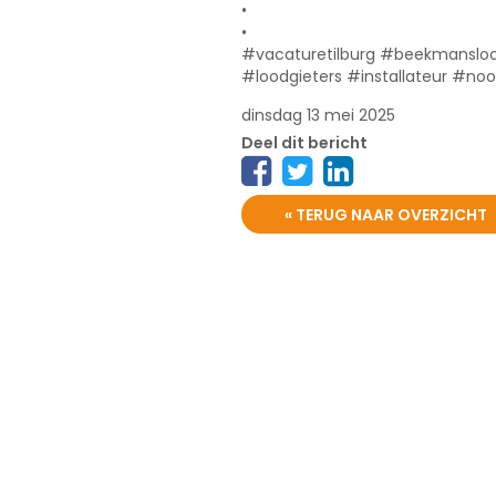
•
•
#vacaturetilburg #beekmansloo
#loodgieters #installateur #no
dinsdag 13 mei 2025
Deel dit bericht
« TERUG NAAR OVERZICHT