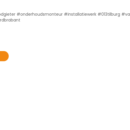
dgieter #onderhoudsmonteur #installatiewerk #013tilburg #v
ordbrabant