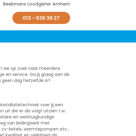
Beekmans Loodgieter Arnhem
013 - 536 39 27
ijn we op zoek naar meerdere
e en service. Ga jij graag aan de
j geen dag hetzelfde is?
nstallatietechniek voer jij een
it die er als volgt uitzien t.w.:
nitaire en werktuigkundige
leg van leidingwerk met
n cv-ketels, warmtepompen etc.;
t kwaliteit en veiligheid als