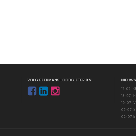
VOLG BEEKMANS LOODGIETER B.V.
NIEUWS
G
17-07
N
13-07
V
10-07
S
07-07
I
02-07