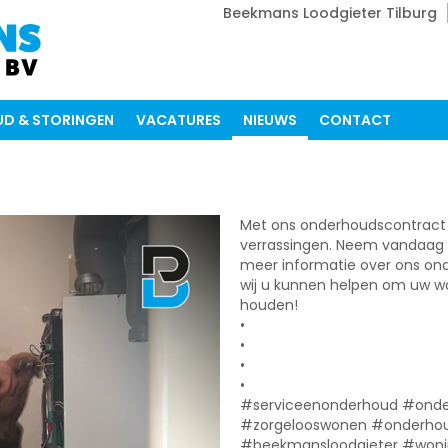
Beekmans Loodgieter Tilburg
D & STORINGEN
VACATURES
NIEUWS
CONTACT
Met ons onderhoudscontract k
verrassingen. Neem vandaag 
meer informatie over ons on
wij u kunnen helpen om uw won
houden!
•
•
•
•
#serviceenonderhoud #onde
#zorgelooswonen #onderhou
#beekmansloodgieter #won