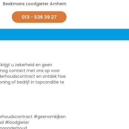
Beekmans Loodgieter Arnhem
013 - 536 39 27
rijgt u zekerheid en geen
nog contact met ons op voor
derhoudscontract en ontdek hoe
ing of bedrijf in topconditie te
rhoudscontract #geenomkijken
d #loodgieter
ingonderhoud