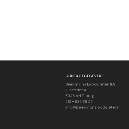
CONTACTGEGEVENS
Beekmans Loodgieter B.V.
Rijnstraat 4
5046 AN Tilburg
013 - 536 39 27
info@beekmansloodgieter.nl