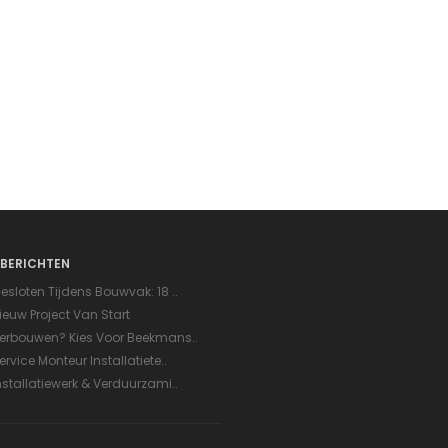
BERICHTEN
esloten Tijdens Bouwvak: 18 ..
ieuw Project Van Start
erbouwen? Kies Voor Beekmans..
ervice Monteur Installatiete..
nstallatiewerk & Verduurzami..