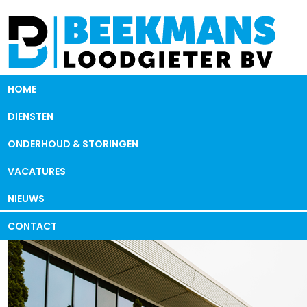
HOME
DIENSTEN
ONDERHOUD & STORINGEN
VACATURES
NIEUWS
CONTACT