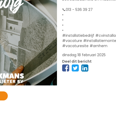
📞013 - 536 39 27
•
•
•
•
#installatiebedrijf #cvinstal
#vacature #installatiemonte
#vacaturesite #arnhem
dinsdag 18 februari 2025
Deel dit bericht