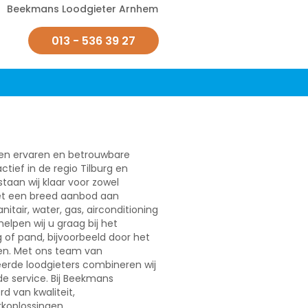
Beekmans Loodgieter Arnhem
013 - 536 39 27
een ervaren en betrouwbare
actief in de regio Tilburg en
taan wij klaar voor zowel
 met een breed aanbod aan
itair, water, gas, airconditioning
helpen wij u graag bij het
of pand, bijvoorbeeld door het
en. Met ons team van
erde loodgieters combineren wij
 service. Bij Beekmans
rd van kwaliteit,
koplossingen.