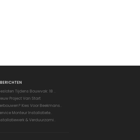
BERICHTEN
esloten Tijdens Bouwvak: 18 ..
ieuw Project Van Start
erbouwen? Kies Voor Beekmans..
ervice Monteur Installatiete..
nstallatiewerk & Verduurzami..