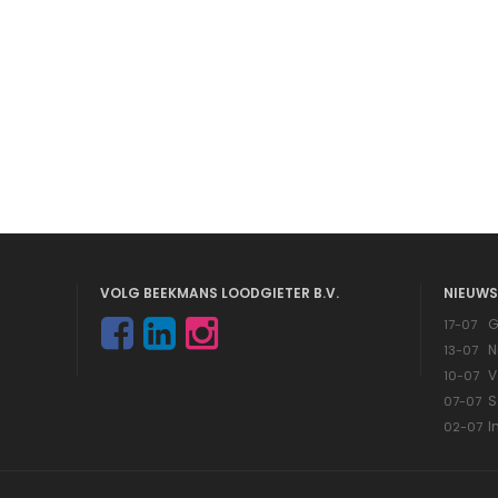
VOLG BEEKMANS LOODGIETER B.V.
NIEUWS
G
17-07
N
13-07
V
10-07
S
07-07
I
02-07