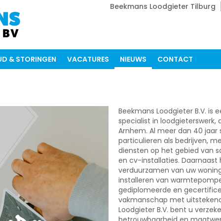
Beekmans Loodgieter Tilburg
D & STORINGEN
VACATURES
NIEUWS
CONTACT
Beekmans Loodgieter B.V. is 
specialist in loodgieterswerk, 
Arnhem. Al meer dan 40 jaar s
particulieren als bedrijven,
diensten op het gebied van san
en cv-installaties. Daarnaast 
verduurzamen van uw woning 
installeren van warmtepomp
gediplomeerde en gecertifice
vakmanschap met uitstekende
Loodgieter B.V. bent u verzeke
betrouwbaarheid en maatwer