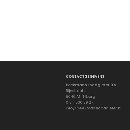
CONTACTGEGEVENS
Beekmans Loodgieter B.V.
Rijnstraat 4
5046 AN Tilburg
013 - 536 39 27
info@beekmansloodgieter.nl