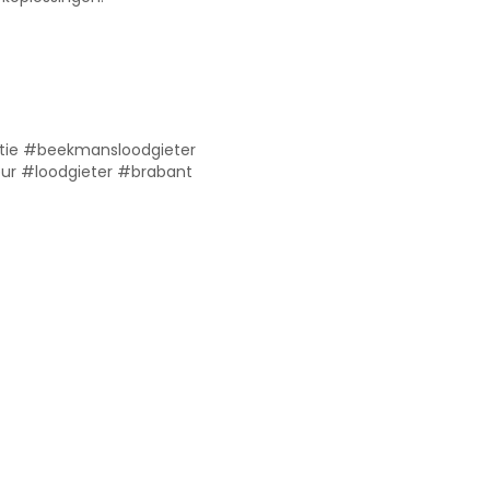
latie #beekmansloodgieter
ur #loodgieter #brabant