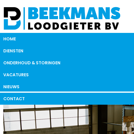
HOME
DIENSTEN
ONDERHOUD & STORINGEN
VACATURES
NIEUWS
CONTACT