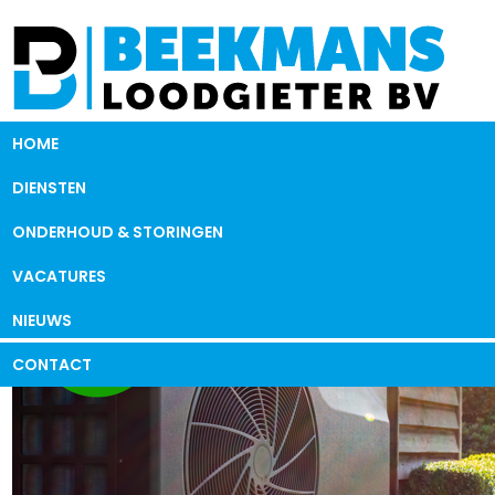
HOME
DIENSTEN
ONDERHOUD & STORINGEN
VACATURES
NIEUWS
CONTACT