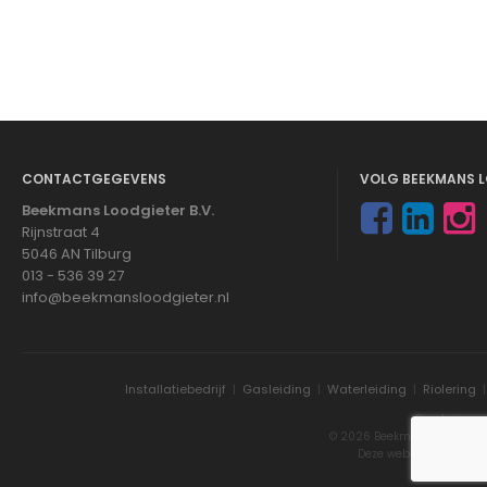
CONTACTGEGEVENS
VOLG BEEKMANS L
Beekmans Loodgieter B.V.
Rijnstraat 4
5046 AN Tilburg
013 - 536 39 27
info@beekmansloodgieter.nl
Installatiebedrijf
|
Gasleiding
|
Waterleiding
|
Riolering
Disclaimer
© 2026 Beekmans Loodgieter
Deze website is gemaa