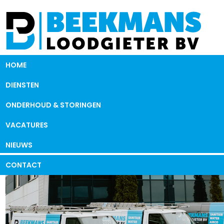
HOME
DIENSTEN
ONDERHOUD & STORINGEN
VACATURES
NIEUWS
CONTACT