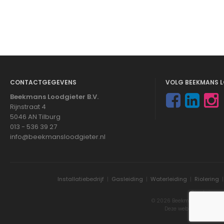
CONTACTGEGEVENS
VOLG BEEKMANS L
Beekmans Loodgieter B.V.
Rijnstraat 4
5046 AN Tilburg
013 - 536 39 27
info@beekmansloodgieter.nl
Installatiebedrijf
|
Gasleiding
|
Waterleiding
|
Riolering
Disclaimer
© 2026 Beekmans Loodgieter
Deze website is gemaa