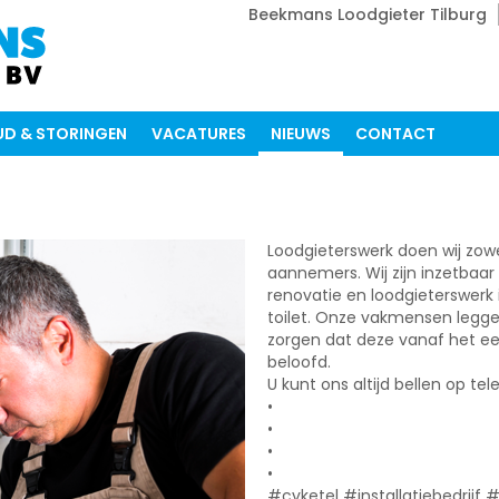
Beekmans Loodgieter Tilburg
D & STORINGEN
VACATURES
NIEUWS
CONTACT
Loodgieterswerk doen wij zowel
aannemers. Wij zijn inzetbaar
renovatie en loodgieterswerk
toilet. Onze vakmensen leggen
zorgen dat deze vanaf het e
beloofd.
U kunt ons altijd bellen op t
•
•
•
•
#cvketel #installatiebedrijf 