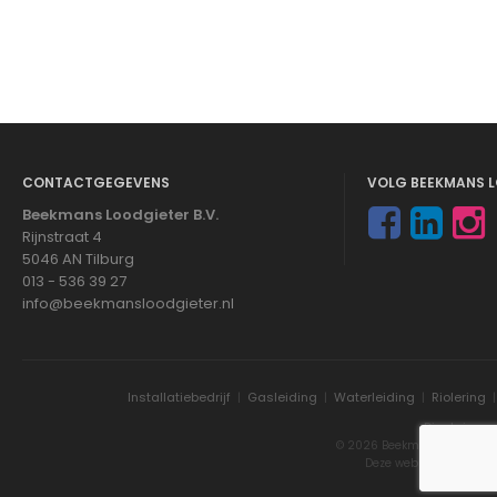
CONTACTGEGEVENS
VOLG BEEKMANS L
Beekmans Loodgieter B.V.
Rijnstraat 4
5046 AN Tilburg
013 - 536 39 27
info@beekmansloodgieter.nl
Installatiebedrijf
|
Gasleiding
|
Waterleiding
|
Riolering
Disclaimer
© 2026 Beekmans Loodgieter
Deze website is gemaa