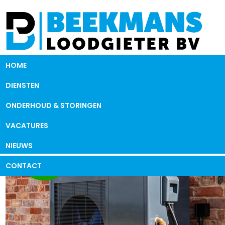
HOME
DIENSTEN
ONDERHOUD & STORINGEN
VACATURES
NIEUWS
CONTACT