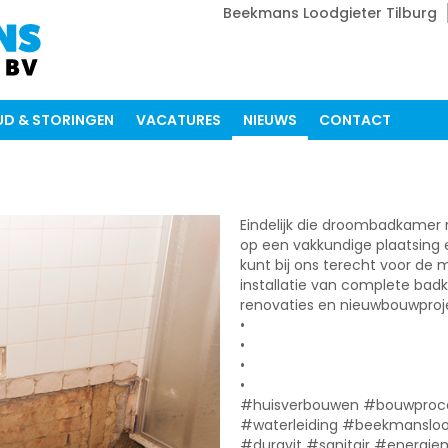
Beekmans Loodgieter Tilburg
D & STORINGEN
VACATURES
NIEUWS
CONTACT
Eindelijk die droombadkamer r
op een vakkundige plaatsing 
kunt bij ons terecht voor de 
installatie van complete bad
renovaties en nieuwbouwproj
•
•
•
•
#huisverbouwen #bouwproces
#waterleiding #beekmansloo
#duravit #sanitair #energ