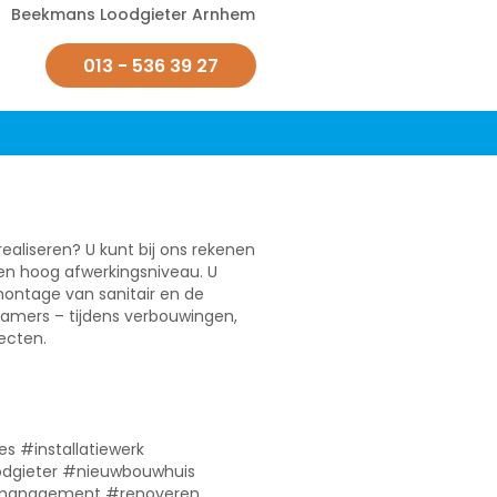
Beekmans Loodgieter Arnhem
013 - 536 39 27
ealiseren? U kunt bij ons rekenen
en hoog afwerkingsniveau. U
montage van sanitair en de
kamers – tijdens verbouwingen,
ecten.
 #installatiewerk
dgieter #nieuwbouwhuis
iemanagement #renoveren