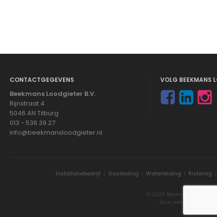
CONTACTGEGEVENS
VOLG BEEKMANS L
Beekmans Loodgieter B.V.
Rijnstraat 4
5046 AN Tilburg
013 - 536 39 27
info@beekmansloodgieter.nl
Installatiebedrijf
|
Gasleiding
|
Waterleiding
|
Riolering
Disclaimer
© 2026 Beekmans Loodgieter
Deze website is gemaa