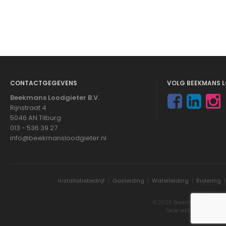
CONTACTGEGEVENS
VOLG BEEKMANS L
Beekmans Loodgieter B.V.
Rijnstraat 4
5046 AN Tilburg
013 - 536 39 27
info@beekmansloodgieter.nl
Installatiebedrijf
|
Gasleiding
|
Waterleiding
|
Riolering
Disclaimer
© 2026 Beekmans Loodgieter
Deze website is gemaa